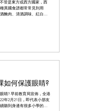
 不管是東⽅或⻄⽅國家，⻄
種異國食譜都常常⾒到⽤
酒醃⾁、清酒調味、紅⽩酒
。但是，BB能吃這些料理
課如何保護眼睛?
眼睛? 早前教育局宣佈，全港
22年2月21日，即代表小朋友
續聽到身邊有很多小學的同