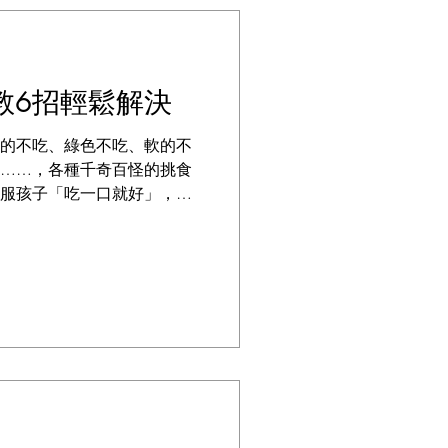
教6招輕鬆解決
的不吃、綠色不吃、軟的不
……，各種千奇百怪的挑食
服孩子「吃一口就好」，結
的也通通吐出來，不讓孩子
到底該如何讓偏食的孩子會