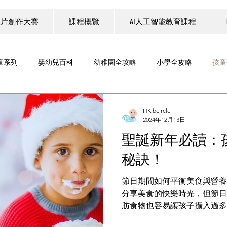
短片創作大賽
課程概覽
AI人工智能教育課程
童系列
嬰幼兒百科
幼稚園全攻略
小學全攻略
孩童
科技
教育科技
親子旅遊系列
B Circle 一齊煮野食
HK bcircle
2024年12月13日
聖誕新年必讀：
教育展覽
家庭理財
工作坊
六色積木 Six Bricks
秘訣！
節日期間如何平衡美食與營養？ 聖誕和新年是親友
LEGO SERIOUS PLAY®
人工智能（AI）教育
分享美食的快樂時光，但節日
肪食物也容易讓孩子攝入過多
節日氣氛中享受美味的同時，