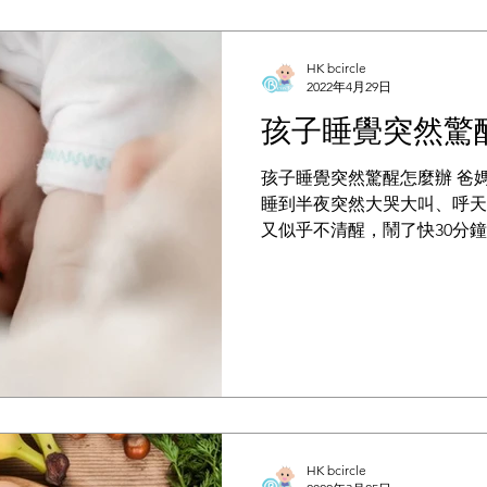
HK bcircle
2022年4月29日
孩子睡覺突然驚
孩子睡覺突然驚醒怎麼辦 爸
睡到半夜突然大哭大叫、呼天
又似乎不清醒，鬧了快30分
孩子卻一點印象都沒有。這種
常如此，真的令人吃不消，而
驚恐哭鬧的程度，真的會懷疑
HK bcircle