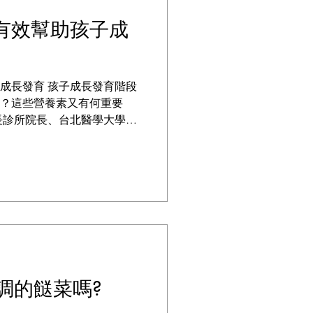
有效幫助孩子成
成長發育 孩子成長發育階段
？這些營養素又有何重要
長診所院長、台北醫學大學附
泌科兼任主治醫師楊晨表
似乎比同齡者矮小時才驚覺
些營
調的餸菜嗎?