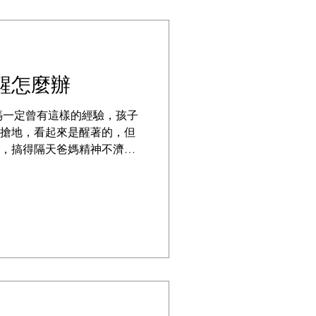
醒怎麼辦
媽一定曾有這樣的經驗，孩子
搶地，看起來是醒著的，但
鐘，搞得隔天爸媽精神不濟，
狀況偶爾一天還好，但若經
且常有爸媽形容，孩子那種