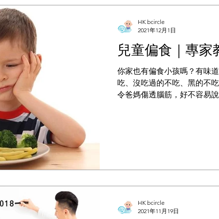
HK bcircle
2021年12月1日
兒童偏食｜專家
你家也有偏食小孩嗎？有味道
吃、沒吃過的不吃、黑的不吃
令爸媽傷透腦筋，好不容易說
果一口吃下去，連前面吃進去
練習吃，又擔心營養不均衡，
吃他不吃的食物呢？...
HK bcircle
2021年11月19日