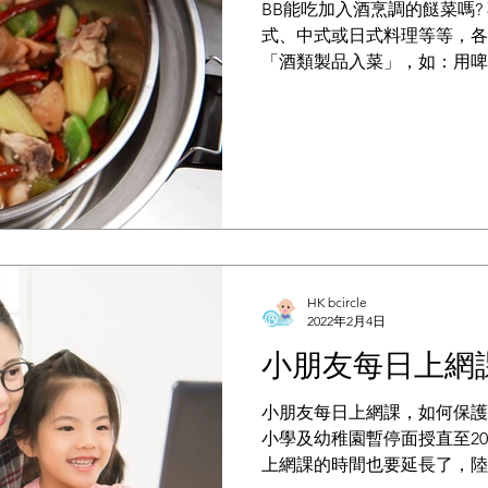
BB能吃加入酒烹調的餸菜嗎?
式、中式或⽇式料理等等，各
「酒類製品入菜」，如：⽤啤
入菜、米酒、紹興酒提味等等
嗎？
HK bcircle
2022年2月4日
小朋友每日上網
小朋友每日上網課，如何保護
小學及幼稚園暫停面授直至20
上網課的時間也要延長了，陸