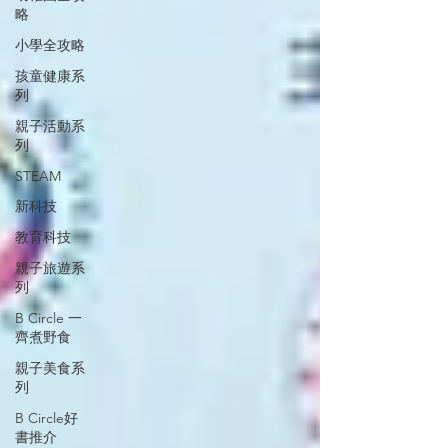
略
小學全攻略
孩童健康系
列
親子活動系
列
STEAM
新科技
教育科技
親子旅遊系
列
B Circle 一
齊煮野食
親子美食系
列
B Circle好
書推介