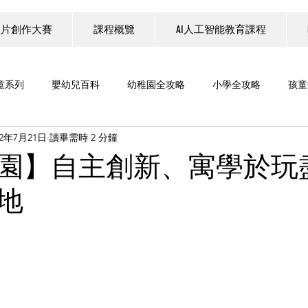
短片創作大賽
課程概覽
AI人工智能教育課程
童系列
嬰幼兒百科
幼稚園全攻略
小學全攻略
孩童
22年7月21日
讀畢需時 2 分鐘
科技
教育科技
親子旅遊系列
B Circle 一齊煮野食
園】自主創新、寓學於玩
地
教育展覽
家庭理財
工作坊
六色積木 Six Bricks
LEGO SERIOUS PLAY®
人工智能（AI）教育