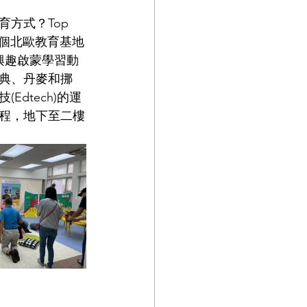
方式？Top 
全港首個北歐教育基地
興趣啟蒙學習動
典、丹麥和挪
dtech)的運
課程，地下至二樓