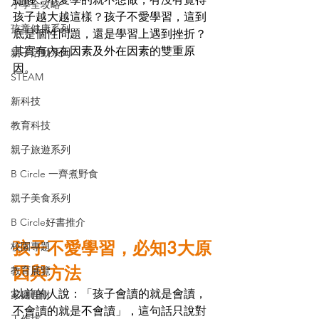
小學全攻略
孩子越大越這樣？孩子不愛學習，這到
孩童健康系列
底是個性問題，還是學習上遇到挫折？
其實有內在因素及外在因素的雙重原
親子活動系列
因。
STEAM
新科技
教育科技
親子旅遊系列
B Circle 一齊煮野食
親子美食系列
B Circle好書推介
孩子不愛學習，必知3大原
校園專題
因與方法
教育展覽
以前的人說：「孩子會讀的就是會讀，
家庭理財
不會讀的就是不會讀」，這句話只說對