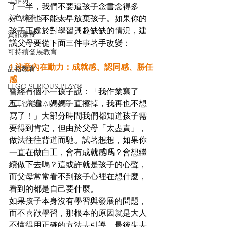
工作坊
了一半，我們不要逼孩子念書念得多
六色積木 Six Bricks
好，但也不能太早放棄孩子。如果你的
孩子正處於對學習興趣缺缺的情況，建
資訊素養
議父母要從下面三件事著手改變：
可持續發展教育
1.注意內在動力：成就感、認同感、勝任
品格教育
感
LEGO SERIOUS PLAY®
曾經有個小一孩子說：「我作業寫了
五、六遍，媽媽一直擦掉，我再也不想
人工智能（AI）教育
寫了！」大部分時間我們都知道孩子需
要得到肯定，但由於父母「太盡責」，
做法往往背道而馳。試著想想，如果你
一直在做白工，會有成就感嗎？會想繼
續做下去嗎？這或許就是孩子的心聲，
而父母常常看不到孩子心裡在想什麼，
看到的都是自己要什麼。
如果孩子本身沒有學習與發展的問題，
而不喜歡學習，那根本的原因就是大人
不懂得用正確的方法去引導，最後失去