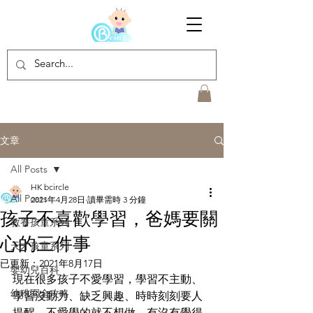
文章
All Posts
HK bcircle
All Posts
2021年4月28日
讀畢需時 3 分鐘
孩子不喜歡學習，爸媽要關
教養孩童系列
心的三件事
天才孩童系列
已更新：
2021年8月17日
嬰幼兒百科
現在很多孩子不愛學習，學習不主動、
幼稚園全攻略
學習沒動力、缺乏興趣、時時刻刻要人
提醒，不愛學的就不想做，有沒有覺得