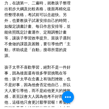
力，在讀第一、二遍時，就教孩子整理
出初步大綱及比較表格，後面再精化這
些整理表格，考試前可以念超快。另
外，也要教孩子試著安排自己的時間，
如擬定讀書計畫、每日作息安排等，並
能依照既定計畫運作、定期調整計畫
等，讓孩子學習效率提升。當孩子遇到
不會做的課題及困難，要引導他們「主
動」求助或是「自動」搜尋所需的資
源。
孩子太早不喜歡學習，絕對不是一件好
事，因為後面還有很多學習挑戰在等
他；孩子太早在念書上有強烈挫敗，也
不是好事，因為他會否定他自己，所以
大人要引導他，而不是給他更大的挫敗
感，甚至誤會大人因為他考不好而不愛
他，這樣他只會更討厭學習喔！希望大
家能夠看看上述提醒的三件事（內在動