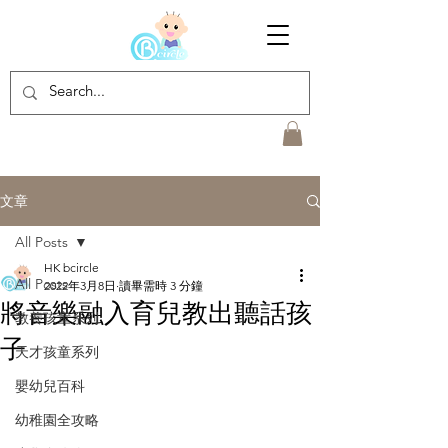
文章
All Posts
HK bcircle
All Posts
2022年3月8日
讀畢需時 3 分鐘
將音樂融入育兒教出聽話孩
教養孩童系列
子
天才孩童系列
嬰幼兒百科
幼稚園全攻略