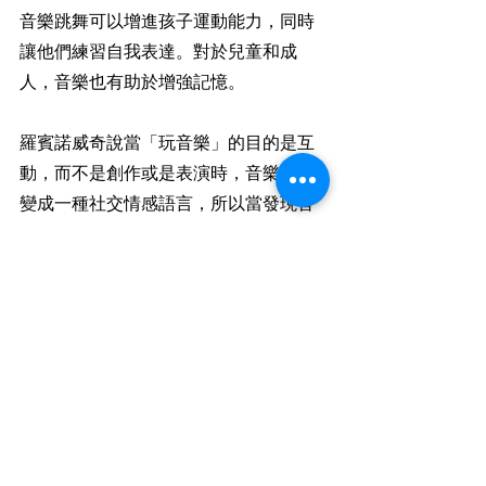
音樂跳舞可以增進孩子運動能力，同時
讓他們練習自我表達。對於兒童和成
人，音樂也有助於增強記憶。
羅賓諾威奇說當「玩音樂」的目的是互
動，而不是創作或是表演時，音樂就會
變成一種社交情感語言，所以當發現音
樂和情緒調節的密切關係後，下次父母
和孩子發生爭執時，音樂可以充當「調
解人」，音樂比起語言少了爭論，多了
更多的詮釋空間。
教養方式
教養孩童
親子關係
兒童培養
兒童天份
教養孩童系列