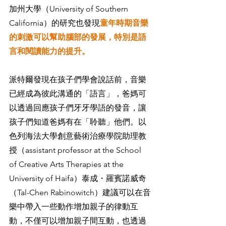
加州大學（University of Southern 
California）的研究也發現
童年時期音樂
的刺激可以幫助腦部的發展，特別是語
言和閱讀能力的提升。
派特爾發現在孩子們學會說話前，音樂
已經成為彼此溝通的「語言」，爸媽可
以透過回應孩子們牙牙學語的發音，讓
孩子們知道爸媽有在「聆聽」他們。以
色列海法大學創意藝術治療學院助理教
授（assistant professor at the School 
of Creative Arts Therapies at the 
University of Haifa）泰成・羅賓諾威奇
（Tal-Chen Rabinowitch）建議可以在音
樂中帶入一些動作增加親子的律動互
動，不僅可以增加親子間互動，也透過