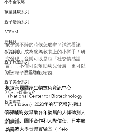
小學全攻略
孩童健康系列
親子活動系列
STEAM
新科技
孩子講不聽的時候怎麼辦？試試看讓
「音樂」成為爸媽教養上的小幫手！研
教育科技
究發現，音樂可以是種「社交情感語
親子旅遊系列
言」，不僅可以幫助幼兒發展，更可以
B Circle 一齊煮野食
增進親子連結及親密感。
親子美食系列
根據美國國家生物技術資訊中心
B Circle好書推介
（National Center for Biotechnology 
校園專題
Information）2020年的研究報告指出，
教育展覽
音樂能有效幫助各年齡層的人傾聽別人
的建議、團隊合作和人際信任。日本慶
家庭理財
應義塾大學音樂實驗室（ Keio 