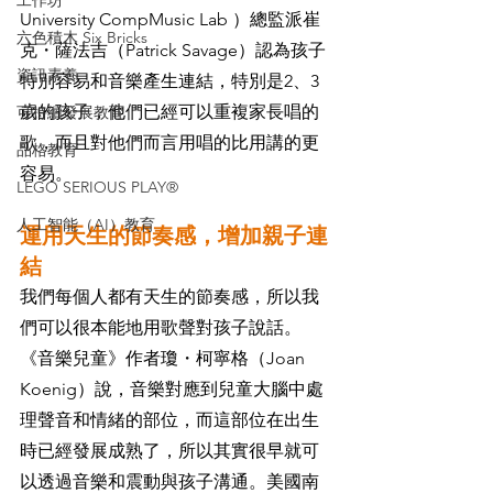
工作坊
University CompMusic Lab ）總監派崔
六色積木 Six Bricks
克・薩法吉（Patrick Savage）認為孩子
資訊素養
特別容易和音樂產生連結，特別是2、3
歲的孩子，他們已經可以重複家長唱的
可持續發展教育
歌，而且對他們而言用唱的比用講的更
品格教育
容易。
LEGO SERIOUS PLAY®
人工智能（AI）教育
運用天生的節奏感，增加親子連
結
我們每個人都有天生的節奏感，所以我
們可以很本能地用歌聲對孩子說話。
《音樂兒童》作者瓊・柯寧格（Joan 
Koenig）說，音樂對應到兒童大腦中處
理聲音和情緒的部位，而這部位在出生
時已經發展成熟了，所以其實很早就可
以透過音樂和震動與孩子溝通。美國南