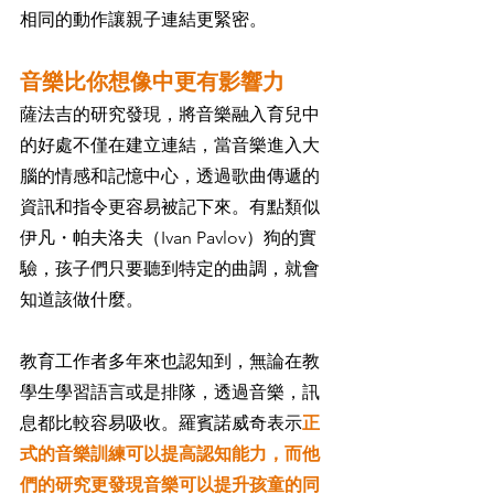
相同的動作讓親子連結更緊密。
音樂比你想像中更有影響力
薩法吉的研究發現，將音樂融入育兒中
的好處不僅在建立連結，當音樂進入大
腦的情感和記憶中心，透過歌曲傳遞的
資訊和指令更容易被記下來。有點類似
伊凡・帕夫洛夫（Ivan Pavlov）狗的實
驗，孩子們只要聽到特定的曲調，就會
知道該做什麼。
教育工作者多年來也認知到，無論在教
學生學習語言或是排隊，透過音樂，訊
息都比較容易吸收。羅賓諾威奇表示
正
式的音樂訓練可以提高認知能力，而他
們的研究更發現音樂可以提升孩童的同