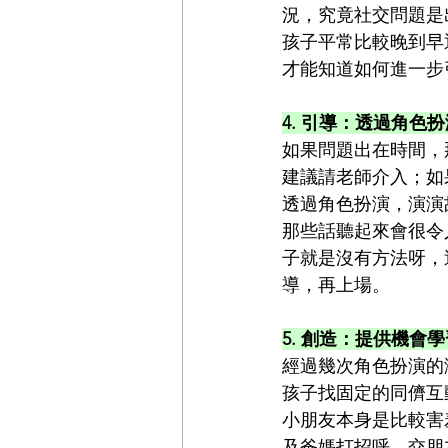
況，究竟社交問題是
孩子平常比較晚到早
才能知道如何進一步
4. 引導：透過角色
如果問題出在時間，
建議請老師介入；如
透過角色扮演，演演
那些話聽起來會很令
子就是沒有方法呀，
導，再上場。
5. 創造：提供機會
經過幾次角色扮演的
孩子找固定的同儕互
小朋友本身是比較害
及爸媽打招呼、交朋