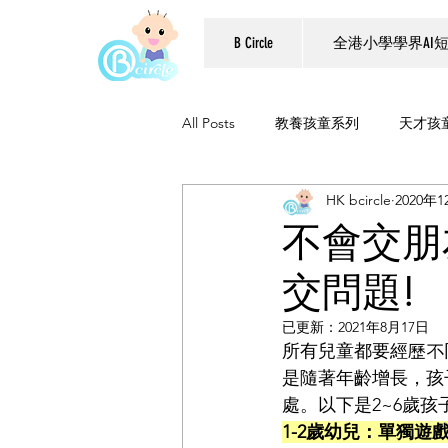
B Circle
全港小學學界AI
All Posts
教養孩童系列
天才孩
HK bcircle
2020年
親子活動系列
STEAM
新
不會交朋
交問題!
B Circle好書推介
校園專題
已更新：
2021年8月17日
所有兒童都要經歷不
可持續發展教育
品格教育
是隨著年齡增長，孩
處。以下是2~6歲
1-2歲幼兒：單獨遊