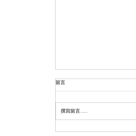
留言
撰寫留言......
美國心理學家：高智商的孩子