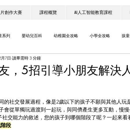
短片創作大賽
課程概覽
AI人工智能教育課程
童系列
嬰幼兒百科
幼稚園全攻略
小學全攻略
孩童
12月7日
讀畢需時 3 分鐘
科技
教育科技
親子旅遊系列
B Circle 一齊煮野食
友，5招引導小朋友解決
教育展覽
家庭理財
工作坊
六色積木 Six Bricks
同的社交發展過程，像是2歲以下的孩子不願與其他人玩
LEGO SERIOUS PLAY®
人工智能（AI）教育
子會從單獨玩過渡到一起玩，與同儕產生更多互動，慢慢
孩子社交能力的敘述，您的孩子到哪個階段了呢？一起來看
戲階段