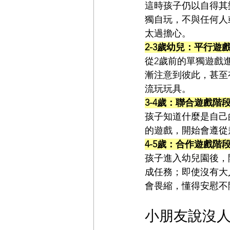
這時孩子仍以自得其
獨自玩，不與任何人
太過擔心。
2-3歲幼兒：平行遊
從2歲前的單獨遊戲
漸注意到彼此，甚至
流玩玩具。
3-4歲：聯合遊戲階
孩子知道什麼是自己
的遊戲，開始會遵從
4-5歲：合作遊戲階
孩子進入幼兒園後，
成任務；即使沒有大
會畏縮，懂得安慰不
小朋友說沒