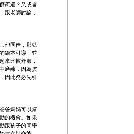
儕疏遠？又或者
，跟老師討論，
其他同儕，那就
的繪本引導，並
起來比較舒服，
中磨練，因為孩
，因此務必先引
爸爸媽媽可以幫
動的機會。如果
動跟孩子的同學
始建立社交能