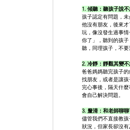
1. 傾聽：聽孩子說
孩子認定有問題，未
他沒有朋友，後來才
玩，像沒發生過事情
你了」，聽到的孩子
聽，同理孩子，不要
2. 冷靜：靜觀其變
爸爸媽媽聽完孩子的
找朋友，或者是讓孩
完心事後，隔天什麼
會自己解決問題。
3. 釐清：和老師聊
儘管我們不直接教孩
狀況，但家長卻沒有