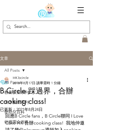
文章
All Posts
HK bcircle
All Posts
2018年8月17日
讀畢需時 1 分鐘
B Circle 踩過界，合辦
教養孩童系列
cooking class!
天才孩童系列
已更新：
2021年8月24日
嬰幼兒百科
回應B Circle fans，B Circle聯同 I Love 
幼稚園全攻略
Cake HK 合辦cooking class!  我地仲邀
請了幾位playgroup導師加入cooking  