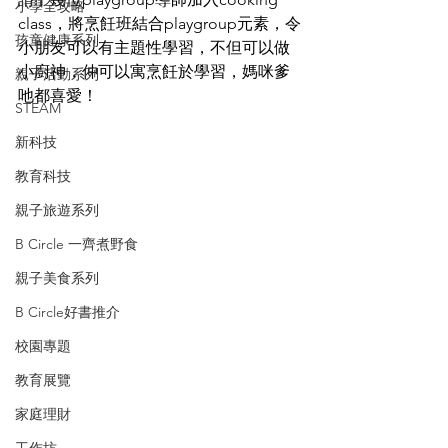
小學全攻略
class，將烹飪班結合playgroup元素，令
孩童健康系列
小朋友可以有主題性學習，不但可以做
小廚神，仲可以寓烹飪於學習，媽咪爹
親子活動系列
吔都喜愛！
STEAM
新科技
教育科技
親子旅遊系列
B Circle 一齊煮野食
親子美食系列
B Circle好書推介
校園專題
教育展覽
家庭理財