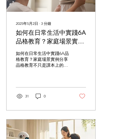
2025年5月2日
∙
3
分鐘
如何在日常生活中實踐6A
品格教育？家庭場景實例
分享
如何在日常生活中實踐6A品
格教育？家庭場景實例分享
品格教育不只是課本上的知
識，而是一種可以在日常生
活中自然培養的能力。6A品
格教育是一個強調孩子內外
兼修、注重關係和價值觀發
展的教育理念，透過六個核
31
0
心元素（Acceptance 接
納、Appreciation 欣賞、
Affection 關愛、Availability
陪伴、Accountability 責
任、Authority 權威），幫
助孩子成為有自信、有責任
感、有同理心的人。