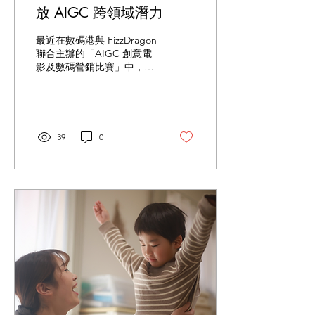
放 AIGC 跨領域潛力
最近在數碼港與 FizzDragon
聯合主辦的「AIGC 創意電
影及數碼營銷比賽」中，一
對年僅 10 歲、就讀小學五
年級的學生與專業團隊組合
為 JuicyAI Studio 脫穎而
出。憑藉作品《神將．降
世》勇奪比賽二等獎，對於
39
0
這兩位小小製片人而言，無
疑是投身數碼創作道路上的
最大鼓舞