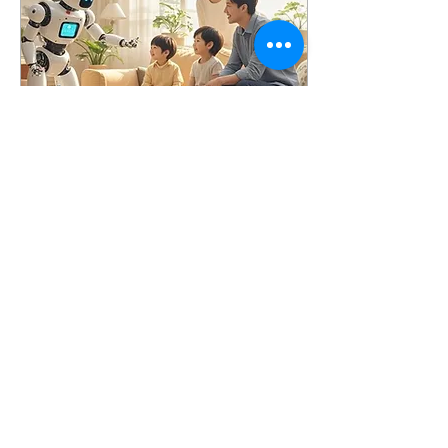
2025年4月29日
∙
3
分鐘
家長與教師如何運用AI工
具輔助親子與品格教育
家長與教師如何運用AI工具
輔助親子與品格教育 從前，
在一所快樂的學習樂園裡，
有一位「智能小幫手」──
小艾（AI）。小艾不是普通
的老師，她能夠「看」到每
個孩子的學習方式、聽到他
們的疑問，並且立刻給出最
24
0
適合的建議。今天，就讓我