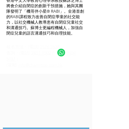
香港中文大學教育心理學系教授蘇詠芝博士
將會介紹自閉症的創新干預措施，她與其團
隊發明了「機哥伴小星® RABI」。全港首創
的RABI課程致力改善自閉症學童的社交能
力，以社交機械人教導患有自閉症兒童社交
和溝通技巧。蘇博士更編程機械人，加強自
閉症兒童的語言溝通技巧和自理技能。
報名方法：(電話)
2576 2638
查詢：(電話)
2851 1502
/
9404
5487
/
(電郵)
info@charmtop.com.hk