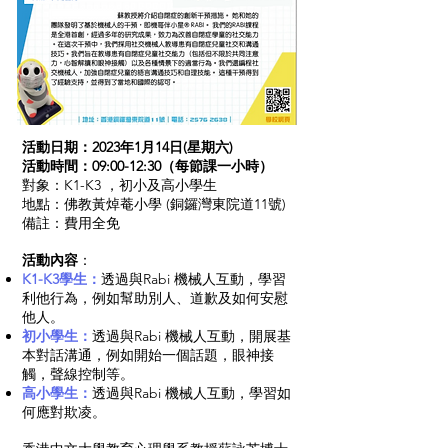
活動日期：2023年1月14日(星期六)
活動時間：09:00-12:30（每節課一小時）
對象：K1-K3 ，初小及高小學生
地點：佛教黃焯菴小學 (銅鑼灣東院道11號)
備註：費用全免
活動內容
：
K1-K3學生：
透過與Rabi 機械人互動，學習
利他行為，例如幫助別人、道歉及如何安慰
他人。
初小學生：
透過與Rabi 機械人互動，開展基
本對話溝通，例如開始一個話題，眼神接
觸，聲線控制等。
高小學生：
透過與Rabi 機械人互動，學習如
何應對欺凌。