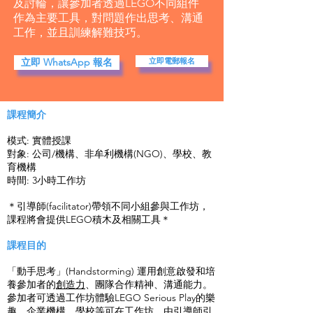
及討輪，讓參加者透過LEGO不同組件
作為主要工具，對問題作出思考、溝通
工作，並且訓練解難技巧。
立即 WhatsApp 報名
立即電郵報名
課程簡介
模式: 實體授課
對象: 公司/機構、非牟利機構(NGO)、學校、教
育機構
時間: 3小時工作坊
＊引導師(facilitator)帶領不同小組參與工作坊，
課程將會提供LEGO積木及相關工具＊
課程目的
「動手思考」(Handstorming) 運用創意啟發和培
養參加者的
創造力
、團隊合作精神、溝通能力。
參加者可透過工作坊體驗LEGO Serious Play的樂
趣，企業機構、學校等可在工作坊，由引導師引