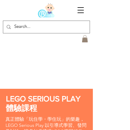
LEGO SERIOUS PLAY
體驗課程
真正體驗「玩住學・學住玩」的樂趣，
LEGO Serious Play 以引導式學習、發問